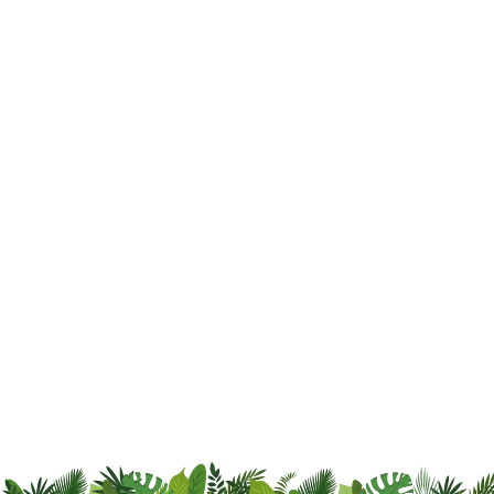
Tårnhøje faglige og sociale krav til eleverne
har en skyggeside der varsler ilde, stress i
folkeskolen er ikke længere til at overse.
Tallene taler deres tydelige sprog når stress-
statistikkerne gennemgås og det er ikke
munter læsning. WHO´s forudsigelse om at
stress i år 2020 vil være den største
sygdomsbyrde, holder desværre nok stik hvis
min […]
FORTSÆT LÆSNING