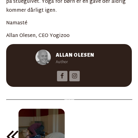
på stuegulvet. Yoga for børn er en gave der aldrig
kommer dårligt igen.
Namasté
Allan Olesen, CEO Yogizoo
ALLAN OLESEN
Author