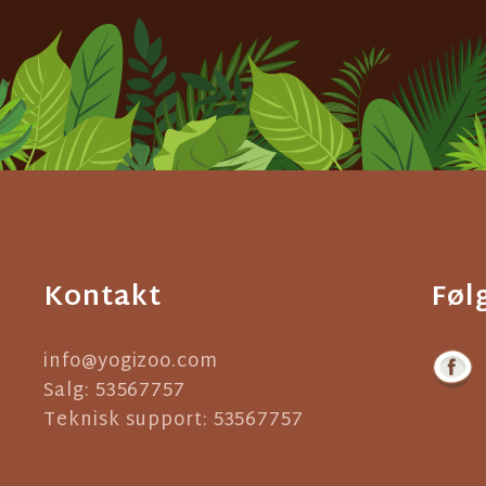
Kontakt
Føl
info@yogizoo.com
Salg: 53567757
Teknisk support: 53567757