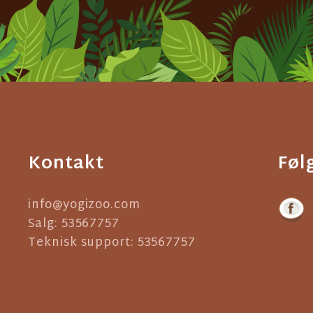
Kontakt
Føl
info@yogizoo.com
Salg: 53567757
Teknisk support: 53567757