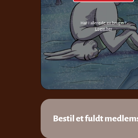
Har I allerede en bruger?
Login her
Bestil et fuldt medlems