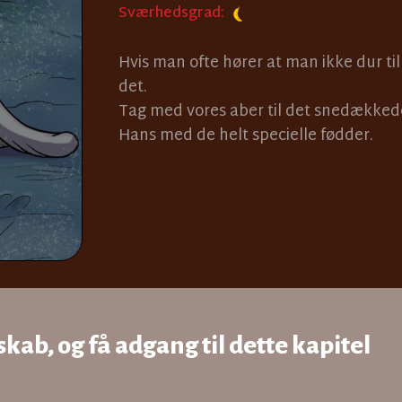
Sværhedsgrad:
Hvis man ofte hører at man ikke dur ti
det.
Tag med vores aber til det snedække
Hans med de helt specielle fødder.
kab, og få adgang til dette kapitel