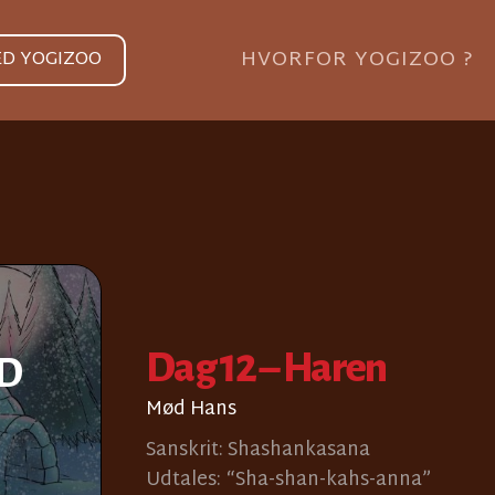
HVORFOR YOGIZOO ?
ED YOGIZOO
Dag 12 – Haren
ED
Mød Hans
Sanskrit: Shashankasana
Udtales: “Sha-shan-kahs-anna”